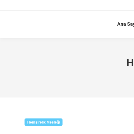
Ana Sa
H
Hemşirelik Mesleği