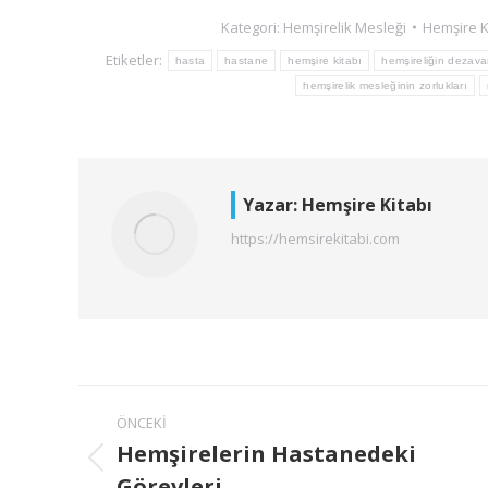
Kategori:
Hemşirelik Mesleği
Hemşire K
Etiketler:
hasta
hastane
hemşire kitabı
hemşireliğin dezavan
hemşirelik mesleğinin zorlukları
Yazar:
Hemşire Kitabı
https://hemsirekitabi.com
ÖNCEKI
Hemşirelerin Hastanedeki
Görevleri