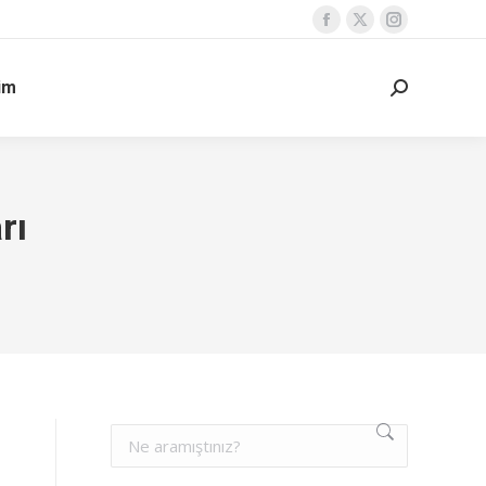
şim
rı