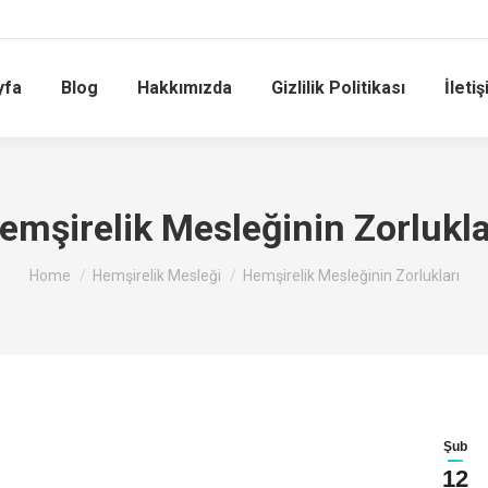
yfa
Blog
Hakkımızda
Gizlilik Politikası
İleti
emşirelik Mesleğinin Zorlukla
You are here:
Home
Hemşirelik Mesleği
Hemşirelik Mesleğinin Zorlukları
Şub
12