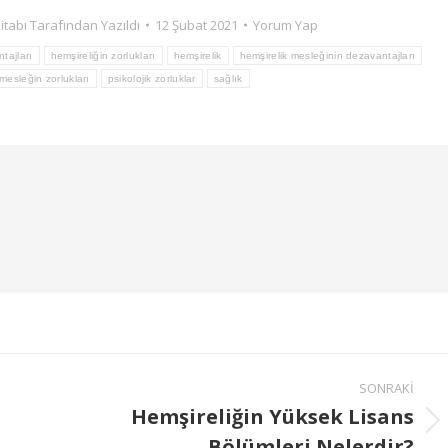
itabı
Tarafından Yazıldı
12 Şubat 2021
Yorum Yap
tajları
hemşireliğin zorlukları
hemşirelik
hemşirelik mesleğinin dezavantajları
mesleğin zorlukları
psikolojik zorluklar
sağlık
SONRAKI
Hemşireliğin Yüksek Lisans
Bölümleri Nelerdir?