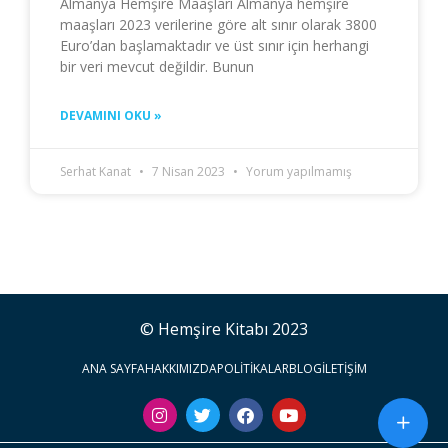
Almanya Hemşire Maaşları Almanya hemşire
maaşları 2023 verilerine göre alt sınır olarak 3800
Euro’dan başlamaktadır ve üst sınır için herhangi
bir veri mevcut değildir. Bunun
DEVAMINI OKU »
Serhat Kanat
7 Nisan 2023
Yorum yapılmamış
© Hemşire Kitabı 2023
ANA SAYFA
HAKKIMIZDA
POLITIKALAR
BLOG
İLETIŞIM