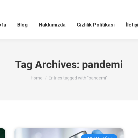
yfa
Blog
Hakkımızda
Gizlilik Politikası
İleti
Tag Archives:
pandemi
You are here:
Home
Entries tagged with "pandemi"