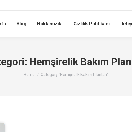
yfa
Blog
Hakkımızda
Gizlilik Politikası
İleti
tegori:
Hemşirelik Bakım Planl
You are here:
Home
Category "Hemşirelik Bakım Planları"