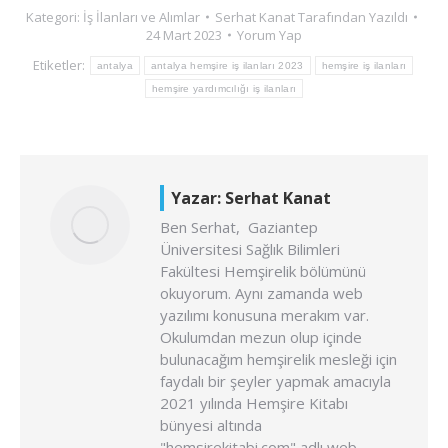
Kategori:
İş İlanları ve Alımlar
Serhat Kanat
Tarafından Yazıldı
24 Mart 2023
Yorum Yap
Etiketler:
antalya
antalya hemşire iş ilanları 2023
hemşire iş ilanları
hemşire yardımcılığı iş ilanları
Yazar:
Serhat Kanat
Ben Serhat, Gaziantep
Üniversitesi Sağlık Bilimleri
Fakültesi Hemşirelik bölümünü
okuyorum. Aynı zamanda web
yazılımı konusuna merakım var.
Okulumdan mezun olup içinde
bulunacağım hemşirelik mesleği için
faydalı bir şeyler yapmak amacıyla
2021 yılında Hemşire Kitabı
bünyesi altında
"hemsirekitabi.com" adlı web