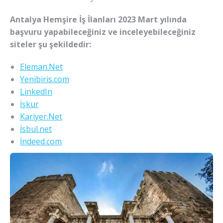
Antalya Hemşire İş İlanları 2023
Mart
yılında
başvuru yapabileceğiniz ve inceleyebileceğiniz
siteler şu şekildedir:
Eleman.Net
Yenibiris.com
LinkedIn
İşkur
Kariyer.Net
İsbul.net
İndeed.com