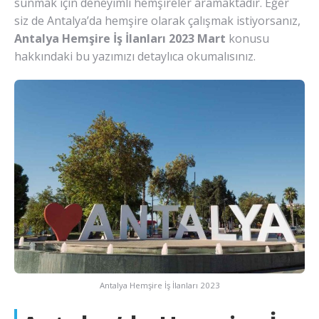
sunmak için deneyimli hemşireler aramaktadır. Eğer
siz de Antalya’da hemşire olarak çalışmak istiyorsanız,
Antalya Hemşire İş İlanları 2023 Mart
konusu
hakkındaki bu yazımızı detaylıca okumalısınız.
Antalya Hemşire İş İlanları 2023