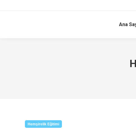
Ana Sa
H
Hemşirelik Eğitimi