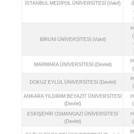
İSTANBUL MEDİPOL ÜNİVERSİTESİ (Vakıf)
(
H
BİRUNİ ÜNİVERSİTESİ (Vakıf)
H
MARMARA ÜNİVERSİTESİ (Devlet)
H
DOKUZ EYLÜL ÜNİVERSİTESİ (Devlet)
ANKARA YILDIRIM BEYAZIT ÜNİVERSİTESİ
H
(Devlet)
ESKİŞEHİR OSMANGAZİ ÜNİVERSİTESİ
H
(Devlet)
H