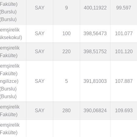
(Fakülte)
SAY
9
400,11922
99.597
(Burslu)
(Burslu)
emşirelik
SAY
100
398,56473
101.077
üksekokul)
emşirelik
SAY
220
398,51752
101.120
(Fakülte)
emşirelik
(Fakülte)
İngilizce)
SAY
5
391,81003
107.887
(Burslu)
(Burslu)
emşirelik
SAY
280
390,06824
109.693
(Fakülte)
emşirelik
(Fakülte)