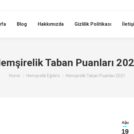
yfa
Blog
Hakkımızda
Gizlilik Politikası
İleti
emşirelik Taban Puanları 20
You are here:
Home
Hemşirelik Eğitimi
Hemşirelik Taban Puanları 2021
Ağu
19