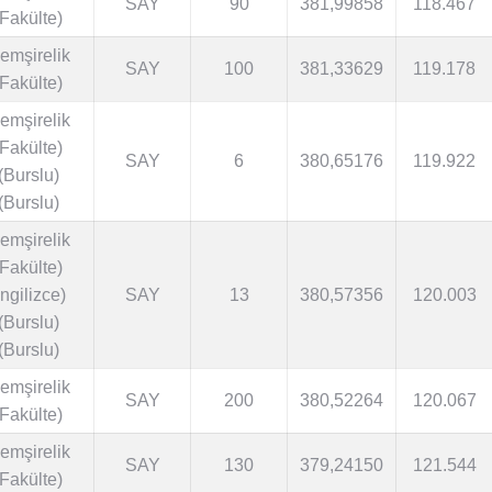
SAY
90
381,99858
118.467
(Fakülte)
emşirelik
SAY
100
381,33629
119.178
(Fakülte)
emşirelik
(Fakülte)
SAY
6
380,65176
119.922
(Burslu)
(Burslu)
emşirelik
(Fakülte)
İngilizce)
SAY
13
380,57356
120.003
(Burslu)
(Burslu)
emşirelik
SAY
200
380,52264
120.067
(Fakülte)
emşirelik
SAY
130
379,24150
121.544
(Fakülte)