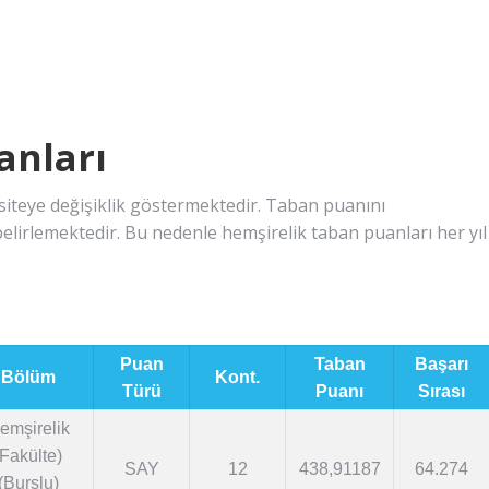
anları
rsiteye değişiklik göstermektedir. Taban puanını
elirlemektedir. Bu nedenle hemşirelik taban puanları her yıl
Puan
Taban
Başarı
Bölüm
Kont.
Türü
Puanı
Sırası
emşirelik
(Fakülte)
SAY
12
438,91187
64.274
(Burslu)