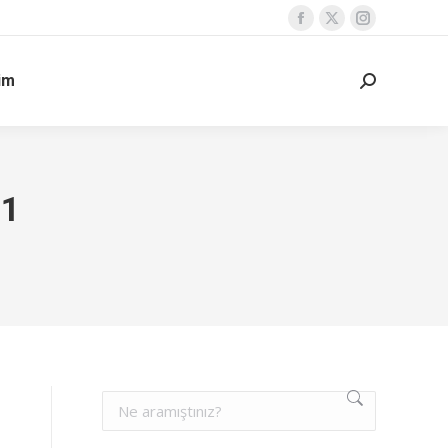
şim
21