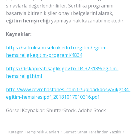
sınavlarla değerlendirilirler. Sertifika programını
başarıyla bitiren kişiler onaylı belgelerini alarak,
eğitim hemşireliği
yapmaya hak kazanabilmektedir.
Kaynaklar:
https://selcuksem.selcuk.edu.tr/egitim/egitim-
hemsireligi-egitim-programi/4834
https://diskapieah.saglik.gov.tr/TR-323189/egitim-
hemsireligi.html
http://www.cevrehastanesi.com.tr/upload/dosya/ikgt34-
egitim-hemsiresipdf_20181017010316.pdf
Görsel Kaynaklar: ShutterStock, Adobe Stock
Kategori:
Hemşirelik Alanları
Serhat Kanat
Tarafından Yazıldı