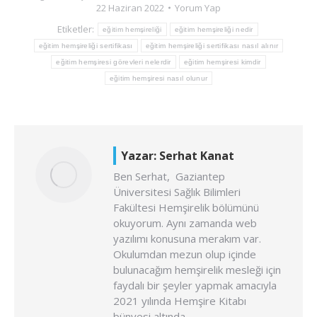
22 Haziran 2022
Yorum Yap
Etiketler:
eğitim hemşireliği
eğitim hemşireliği nedir
eğitim hemşireliği sertifikası
eğitim hemşireliği sertifikası nasıl alınır
eğitim hemşiresi görevleri nelerdir
eğitim hemşiresi kimdir
eğitim hemşiresi nasıl olunur
Yazar:
Serhat Kanat
Ben Serhat, Gaziantep
Üniversitesi Sağlık Bilimleri
Fakültesi Hemşirelik bölümünü
okuyorum. Aynı zamanda web
yazılımı konusuna merakım var.
Okulumdan mezun olup içinde
bulunacağım hemşirelik mesleği için
faydalı bir şeyler yapmak amacıyla
2021 yılında Hemşire Kitabı
bünyesi altında