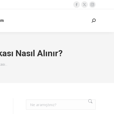
şim
ası Nasıl Alınır?
kası…