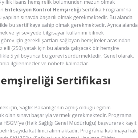
4 yıllık lisans hemşirelik bölümünden mezun olmak
ın
Enfeksiyon Kontrol Hemşireliği
Sertifika Programı’na
u yapılan sınavda başarılı olmak gerekmektedir. Bu alanda
kilde bu sertifikaya sahip olmak gerekmektedir. Ayrıca alanda
mek ve iyi seviyede bilgisayar kullanımı bilmek
rev için gerekli şartları sağlayan hemşireler arasından
elli (250) yatak için bu alanda çalışacak bir hemşire
likle 5 yıl boyunca bu görevi sürdürmektedir. Genel olarak,
lanla ilgilenmezler ve nöbete kalmazlar.
mşireliği Sertifikası
lmek için, Sağlık Bakanlığı’nın açmış olduğu eğitim
ak olan sınavı başarıyla vermek gerekmektedir. Programa
rde HSGM’ye (Halk Sağlığı Genel Müdürlüğü) başvurarak kayıt
elirli sayıda katılımcı alınmaktadır. Programa katılmaya hak