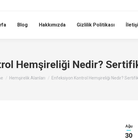
yfa
Blog
Hakkımızda
Gizlilik Politikası
İleti
ol Hemşireliği Nedir? Sertifik
 are here:
e
Hemşirelik Alanları
Enfeksiyon Kontrol Hemşireliği Nedir? Sertifi
Ağu
30