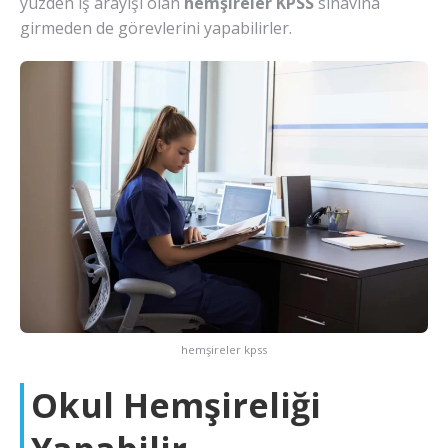
yüzden iş arayışı olan
hemşireler KPSS
sınavına
girmeden de görevlerini yapabilirler.
hemşireler kpss
Okul Hemşireliği