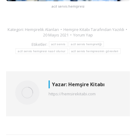
acil servis hemşiresi
Kategori:
Hemşirelik Alanları
Hemşire Kitabı
Tarafından Yazıldı
20 Mayıs 2021
Yorum Yap
Etiketler:
acil servis
acil servis hemşireliği
acil servis hemşiresi nasıl olunur
acil servis hemşiresinin görevleri
Yazar:
Hemşire Kitabı
https://hemsirekitabi.com